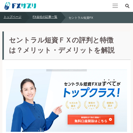
トップページ
FX会社の記事一覧
セントラル短資FX
おすすめFX会社6選
項目別FX会社比較
セントラル短資ＦＸの評判と特徴
は？メリット・デメリットを解説
FX会社18社比較一覧
FX会社の正しい選び方
FX口座開設の流れ