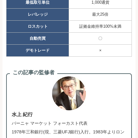
最低取引単位
1,000通貨
レバレッジ
最大25倍
ロスカット
証拠金維持率100%未満
自動売買
〇
デモトレード
×
この記事の監修者
水上 紀行
バーニャ マーケット フォーカスト代表
1978年三和銀行(現、三菱UFJ銀行)入行。1983年よりロン