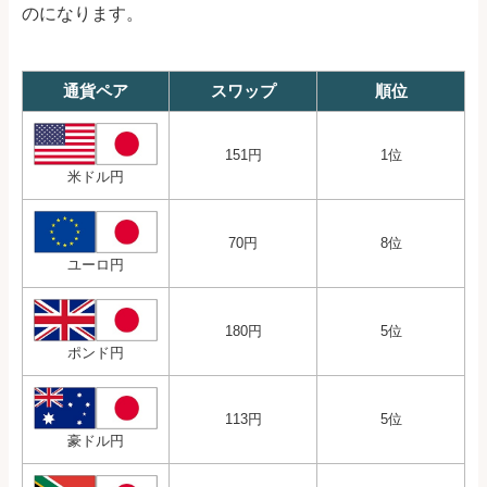
のになります。
通貨ペア
スワップ
順位
151円
1位
米ドル円
70円
8位
ユーロ円
180円
5位
ポンド円
113円
5位
豪ドル円