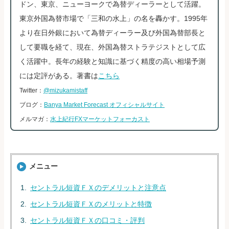
ドン、東京、ニューヨークで為替ディーラーとして活躍。
東京外国為替市場で「三和の水上」の名を轟かす。1995年
より在日外銀において為替ディーラー及び外国為替部長と
して要職を経て、現在、外国為替ストラテジストとして広
く活躍中。長年の経験と知識に基づく精度の高い相場予測
には定評がある。著書は
こちら
Twitter：
@mizukamistaff
ブログ：
Banya Market Forecast オフィシャルサイト
メルマガ：
水上紀行FXマーケットフォーカスト
メニュー
セントラル短資ＦＸのデメリットと注意点
セントラル短資ＦＸのメリットと特徴
セントラル短資ＦＸの口コミ・評判