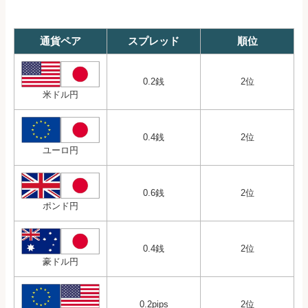
通貨ペア
スプレッド
順位
0.2銭
2位
米ドル円
0.4銭
2位
ユーロ円
0.6銭
2位
ポンド円
0.4銭
2位
豪ドル円
0.2pips
2位