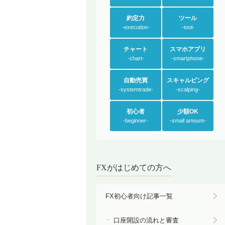
約定力
ツール
-execution-
-tool-
チャート
スマホアプリ
-chart-
-smartphone-
自動売買
スキャルピング
-systemtrade-
-scalping-
初心者
少額OK
-beginner-
-small amount-
FXがはじめての方へ
FX初心者向け記事一覧
口座開設の流れと審査