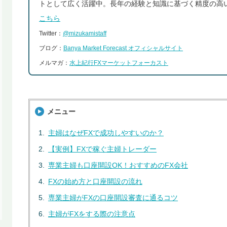
トとして広く活躍中。長年の経験と知識に基づく精度の高
こちら
Twitter：
@mizukamistaff
ブログ：
Banya Market Forecast オフィシャルサイト
メルマガ：
水上紀行FXマーケットフォーカスト
メニュー
主婦はなぜFXで成功しやすいのか？
【実例】FXで稼ぐ主婦トレーダー
専業主婦も口座開設OK！おすすめのFX会社
FXの始め方と口座開設の流れ
専業主婦がFXの口座開設審査に通るコツ
主婦がFXをする際の注意点