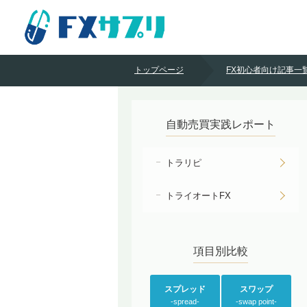
トップページ
FX初心者向け記事一
自動売買実践レポート
トラリピ
トライオートFX
項目別比較
スプレッド
スワップ
-spread-
-swap point-